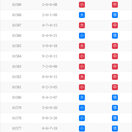
61589
2+0+6=08
小
中
61588
2+6+1=09
大
错
61587
4+7+4=15
大
中
61586
8+4+9=21
小
错
61585
3+9+6=18
大
中
61584
9+2+0=11
小
中
61583
7+2+0=09
小
中
61582
0+6+9=15
大
中
61581
0+2+3=05
小
中
61580
0+4+3=07
大
错
61579
5+6+9=20
小
错
61578
9+8+3=20
小
错
61577
6+6+7=19
小
错