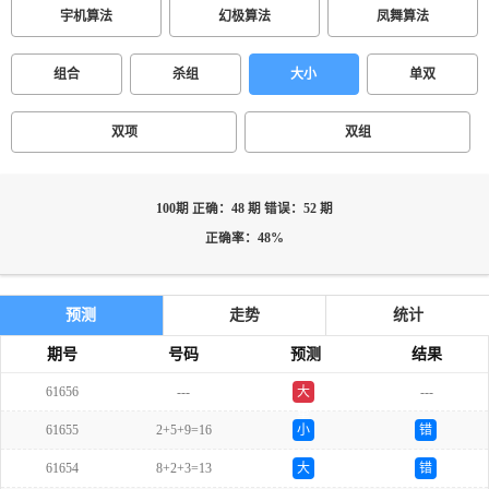
宇机算法
幻极算法
凤舞算法
组合
杀组
大小
单双
双项
双组
100期 正确：48 期 错误：52 期
正确率：48%
预测
走势
统计
期号
号码
预测
结果
61656
---
大
---
单
61655
2+5+9=16
小
错
61654
8+2+3=13
大
错