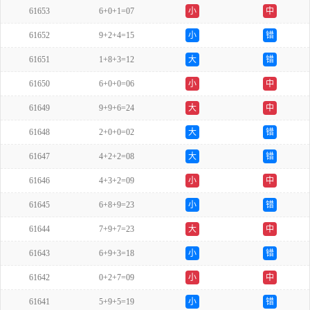
61653
6+0+1=07
小
中
61652
9+2+4=15
小
错
61651
1+8+3=12
大
错
61650
6+0+0=06
小
中
61649
9+9+6=24
大
中
61648
2+0+0=02
大
错
61647
4+2+2=08
大
错
61646
4+3+2=09
小
中
61645
6+8+9=23
小
错
61644
7+9+7=23
大
中
61643
6+9+3=18
小
错
61642
0+2+7=09
小
中
61641
5+9+5=19
小
错