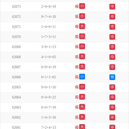
双
小
62073
2+9+8=19
殺
中
双
小
62072
9+7+4=20
殺
中
单
大
62071
1+4+6=11
殺
中
双
小
62070
1+7+3=11
殺
中
双
小
62069
3+9+1=13
殺
中
双
大
62068
4+1+0=05
殺
中
双
大
62067
6+9+4=19
殺
中
双
小
62066
0+1+1=02
殺
错
双
小
62065
9+6+1=16
殺
中
双
大
62064
9+4+9=22
殺
中
单
大
62063
6+6+7=19
殺
中
双
大
62062
1+4+5=10
殺
中
单
大
62061
7+2+4=13
殺
中