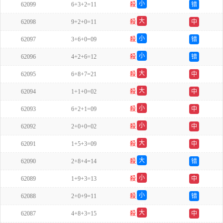
小
62099
6+3+2=11
殺
错
单
大
62098
9+2+0=11
殺
中
双
小
62097
3+6+0=09
殺
错
单
小
62096
4+2+6=12
殺
错
双
大
62095
6+8+7=21
殺
中
双
大
62094
1+1+0=02
殺
中
双
小
62093
6+2+1=09
殺
中
双
小
62092
2+0+0=02
殺
中
单
大
62091
1+5+3=09
殺
中
单
大
62090
2+8+4=14
殺
错
双
小
62089
1+9+3=13
殺
中
双
小
62088
2+0+9=11
殺
错
单
大
62087
4+8+3=15
殺
中
双