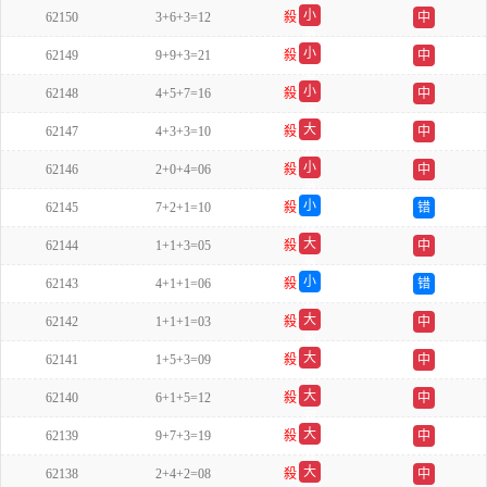
小
62150
3+6+3=12
殺
中
单
小
62149
9+9+3=21
殺
中
单
小
62148
4+5+7=16
殺
中
单
大
62147
4+3+3=10
殺
中
双
小
62146
2+0+4=06
殺
中
单
小
62145
7+2+1=10
殺
错
双
大
62144
1+1+3=05
殺
中
单
小
62143
4+1+1=06
殺
错
双
大
62142
1+1+1=03
殺
中
单
大
62141
1+5+3=09
殺
中
单
大
62140
6+1+5=12
殺
中
双
大
62139
9+7+3=19
殺
中
双
大
62138
2+4+2=08
殺
中