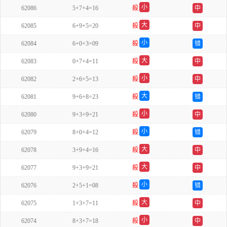
小
62086
5+7+4=16
殺
中
单
大
62085
6+9+5=20
殺
中
单
小
62084
6+0+3=09
殺
错
单
大
62083
0+7+4=11
殺
中
单
小
62082
2+6+5=13
殺
中
双
大
62081
9+6+8=23
殺
错
单
小
62080
9+3+9=21
殺
中
单
小
62079
8+0+4=12
殺
错
双
大
62078
3+9+4=16
殺
中
单
大
62077
9+3+9=21
殺
中
双
小
62076
2+5+1=08
殺
错
双
大
62075
1+3+7=11
殺
中
单
小
62074
8+3+7=18
殺
中