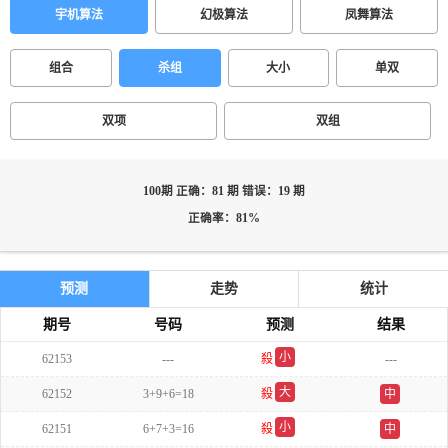
宇机算法
幻极算法
凤舞算法
组合
杀组
大小
单双
双项
双组
100期 正确：81 期 错误：19 期
正确率：81%
预测
走势
统计
期号
号码
预测
结果
小
62153
---
殺
---
双
大
62152
3+9+6=18
殺
中
单
小
62151
6+7+3=16
殺
中
双