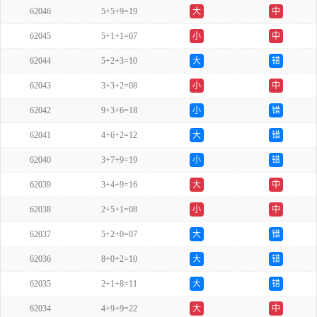
62046
5+5+9=19
大
中
62045
5+1+1=07
小
中
62044
5+2+3=10
大
错
62043
3+3+2=08
小
中
62042
9+3+6=18
小
错
62041
4+6+2=12
大
错
62040
3+7+9=19
小
错
62039
3+4+9=16
大
中
62038
2+5+1=08
小
中
62037
5+2+0=07
大
错
62036
8+0+2=10
大
错
62035
2+1+8=11
大
错
62034
4+9+9=22
大
中