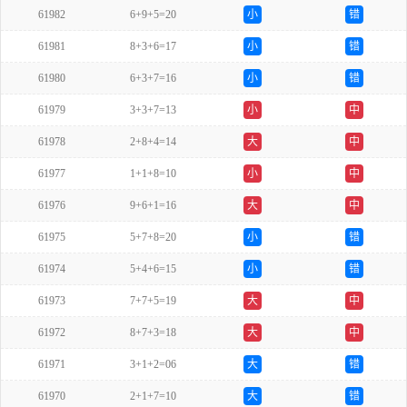
61982
6+9+5=20
小
错
61981
8+3+6=17
小
错
61980
6+3+7=16
小
错
61979
3+3+7=13
小
中
61978
2+8+4=14
大
中
61977
1+1+8=10
小
中
61976
9+6+1=16
大
中
61975
5+7+8=20
小
错
61974
5+4+6=15
小
错
61973
7+7+5=19
大
中
61972
8+7+3=18
大
中
61971
3+1+2=06
大
错
61970
2+1+7=10
大
错