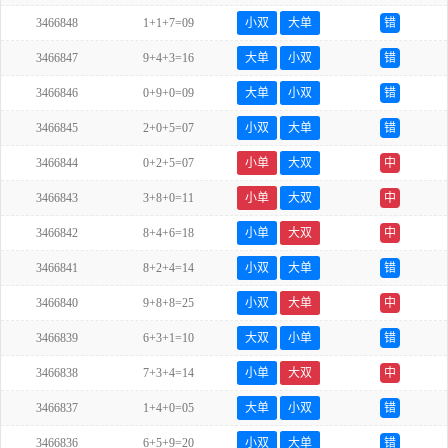
3466848
1+1+7=09
小双
大单
错
3466847
9+4+3=16
大单
小双
错
3466846
0+9+0=09
大单
小双
错
3466845
2+0+5=07
小双
大单
错
3466844
0+2+5=07
小单
大双
中
3466843
3+8+0=11
小单
大双
中
3466842
8+4+6=18
小单
大双
中
3466841
8+2+4=14
小双
大单
错
3466840
9+8+8=25
小双
大单
中
3466839
6+3+1=10
大双
小单
错
3466838
7+3+4=14
小单
大双
中
3466837
1+4+0=05
大单
小双
错
3466836
6+5+9=20
小双
大单
错