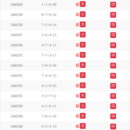
大
3466600
1+1+6=08
殺
中
单
小
3466599
8+7+9=24
殺
中
单
大
3466598
7+1+6=14
殺
中
单
小
3466597
5+6+4=15
殺
中
单
小
3466596
4+7+4=15
殺
中
双
小
3466595
7+7+3=17
殺
中
双
大
3466594
1+0+3=04
殺
中
单
小
3466593
7+4+4=15
殺
中
双
小
3466592
4+1+0=05
殺
中
双
大
3466591
3+2+7=12
殺
中
单
小
3466590
4+1+6=11
殺
中
双
大
3466589
7+8+1=16
殺
中
单
大
3466588
8+2+3=13
殺
中