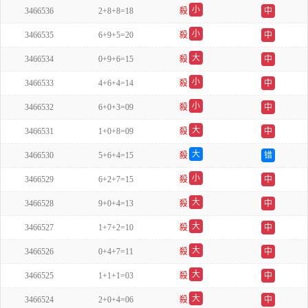
小
3466536
2+8+8=18
殺
中
单
小
3466535
6+9+5=20
殺
中
单
大
3466534
0+9+6=15
殺
中
双
小
3466533
4+6+4=14
殺
中
单
小
3466532
6+0+3=09
殺
中
双
大
3466531
1+0+8=09
殺
中
单
大
3466530
5+6+4=15
殺
错
单
小
3466529
6+2+7=15
殺
中
双
大
3466528
9+0+4=13
殺
中
单
大
3466527
1+7+2=10
殺
中
双
大
3466526
0+4+7=11
殺
中
双
大
3466525
1+1+1=03
殺
中
单
大
3466524
2+0+4=06
殺
中