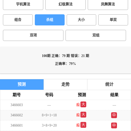
宇机算法
幻极算法
凤舞算法
组合
杀组
大小
单双
双项
双组
100期 正确：79 期 错误：21 期
正确率：79%
预测
走势
统计
期号
号码
预测
结果
大
3466603
---
殺
---
单
大
3466602
8+9+1=18
殺
中
单
大
3466601
3+8+9=20
殺
中
单