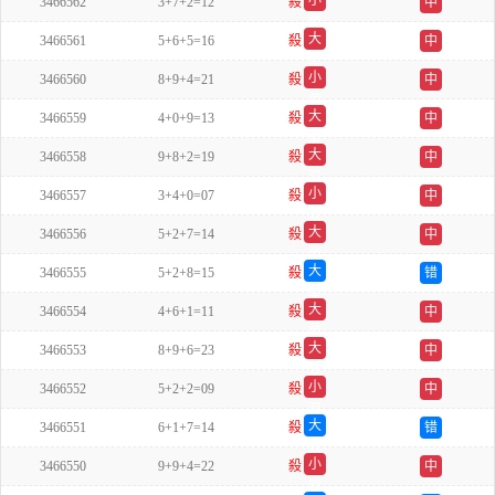
小
3466562
3+7+2=12
殺
中
单
大
3466561
5+6+5=16
殺
中
单
小
3466560
8+9+4=21
殺
中
单
大
3466559
4+0+9=13
殺
中
单
大
3466558
9+8+2=19
殺
中
双
小
3466557
3+4+0=07
殺
中
双
大
3466556
5+2+7=14
殺
中
单
大
3466555
5+2+8=15
殺
错
单
大
3466554
4+6+1=11
殺
中
单
大
3466553
8+9+6=23
殺
中
双
小
3466552
5+2+2=09
殺
中
双
大
3466551
6+1+7=14
殺
错
双
小
3466550
9+9+4=22
殺
中
双