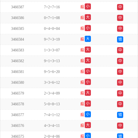
双
小
3466587
7+2+7=16
殺
中
双
大
3466586
0+7+1=08
殺
中
单
小
3466585
0+4+0=04
殺
中
单
大
3466584
9+7+3=19
殺
错
单
大
3466583
1+3+3=07
殺
中
双
大
3466582
9+1+3=13
殺
中
单
小
3466581
9+5+6=20
殺
中
单
小
3466580
3+3+6=12
殺
中
单
大
3466579
2+3+4=09
殺
中
单
小
3466578
5+0+8=13
殺
中
双
小
3466577
7+4+1=12
殺
错
双
大
3466576
4+3+4=11
殺
中
单
小
3466575
2+0+4=06
殺
错