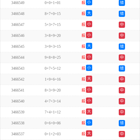
小
3466549
0+0+1=01
殺
错
单
大
3466548
8+7+0=15
殺
错
单
小
3466547
5+3+7=15
殺
中
单
小
3466546
3+8+9=20
殺
中
双
大
3466545
3+9+3=15
殺
错
单
小
3466544
9+8+8=25
殺
中
单
小
3466543
0+7+5=12
殺
错
双
大
3466542
1+9+6=16
殺
中
单
小
3466541
8+3+9=20
殺
中
双
小
3466540
4+7+3=14
殺
中
双
大
3466539
7+4+1=12
殺
中
单
小
3466538
0+6+0=06
殺
错
双
大
3466537
0+1+2=03
殺
中
单