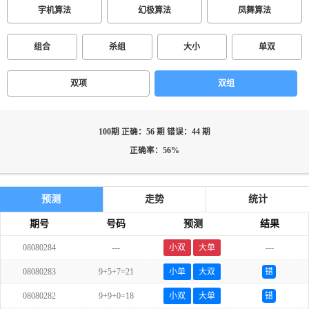
宇机算法
幻极算法
凤舞算法
组合
杀组
大小
单双
双项
双组
100期 正确：56 期 错误：44 期
正确率：56%
预测
走势
统计
期号
号码
预测
结果
08080284
---
小双
大单
---
08080283
9+5+7=21
小单
大双
错
08080282
9+9+0=18
小双
大单
错