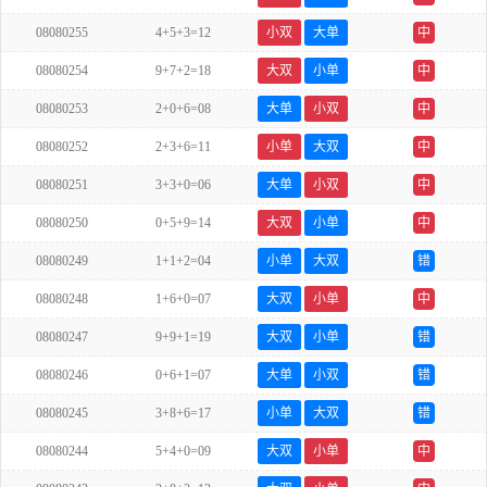
08080255
4+5+3=12
小双
大单
中
08080254
9+7+2=18
大双
小单
中
08080253
2+0+6=08
大单
小双
中
08080252
2+3+6=11
小单
大双
中
08080251
3+3+0=06
大单
小双
中
08080250
0+5+9=14
大双
小单
中
08080249
1+1+2=04
小单
大双
错
08080248
1+6+0=07
大双
小单
中
08080247
9+9+1=19
大双
小单
错
08080246
0+6+1=07
大单
小双
错
08080245
3+8+6=17
小单
大双
错
08080244
5+4+0=09
大双
小单
中