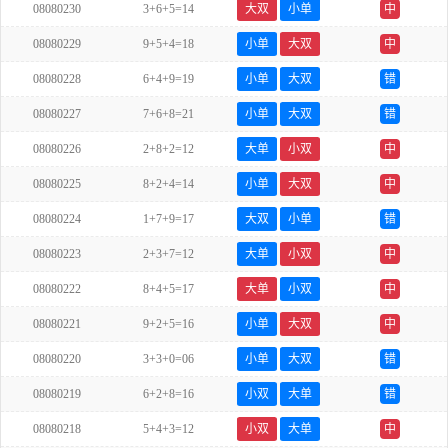
08080230
3+6+5=14
大双
小单
中
08080229
9+5+4=18
小单
大双
中
08080228
6+4+9=19
小单
大双
错
08080227
7+6+8=21
小单
大双
错
08080226
2+8+2=12
大单
小双
中
08080225
8+2+4=14
小单
大双
中
08080224
1+7+9=17
大双
小单
错
08080223
2+3+7=12
大单
小双
中
08080222
8+4+5=17
大单
小双
中
08080221
9+2+5=16
小单
大双
中
08080220
3+3+0=06
小单
大双
错
08080219
6+2+8=16
小双
大单
错
08080218
5+4+3=12
小双
大单
中