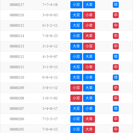
08080217
7+7+4=18
小双
大单
错
08080216
3+0+0=03
大双
小单
中
08080215
6+3+2=11
大双
小单
中
08080214
7+8+8=23
小双
大单
中
08080213
3+3+6=12
大单
小双
中
08080212
4+3+0=07
小双
大单
错
08080211
3+1+9=13
大双
小单
中
08080210
0+8+4=12
大双
小单
错
08080209
3+8+1=12
小双
大单
中
08080208
1+0+1=02
小双
大单
中
08080207
5+4+8=17
大双
小单
错
08080206
7+5+5=17
小双
大单
中
08080205
7+0+8=15
小双
大单
中