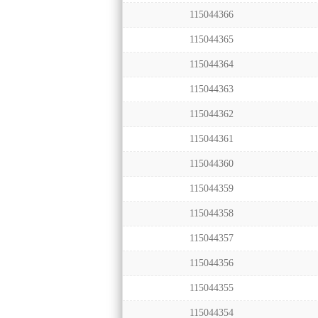
115044366
115044365
115044364
115044363
115044362
115044361
115044360
115044359
115044358
115044357
115044356
115044355
115044354