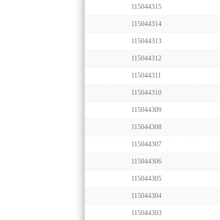
115044315
115044314
115044313
115044312
115044311
115044310
115044309
115044308
115044307
115044306
115044305
115044304
115044303