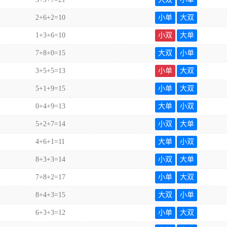
2+6+2=10
小单
大双
1+3+6=10
小双
大单
7+8+0=15
大双
小单
3+5+5=13
小单
大双
5+1+9=15
小单
大双
0+4+9=13
大单
小双
5+2+7=14
小双
大单
4+6+1=11
大单
小双
8+3+3=14
小双
大单
7+8+2=17
小单
大双
8+4+3=15
大双
小单
6+3+3=12
小单
大双