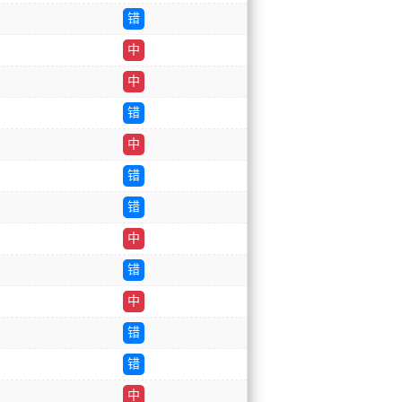
错
中
中
错
中
错
错
中
错
中
错
错
中