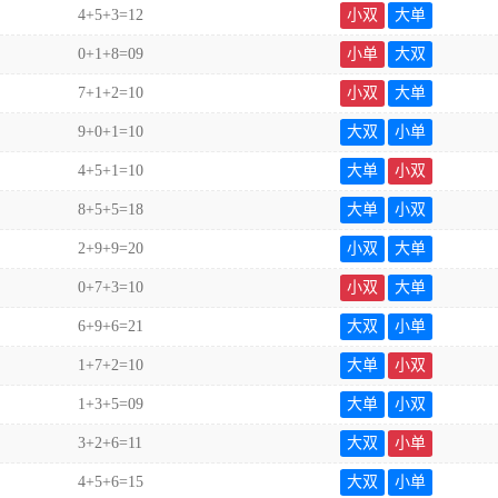
4+5+3=12
小双
大单
0+1+8=09
小单
大双
7+1+2=10
小双
大单
9+0+1=10
大双
小单
4+5+1=10
大单
小双
8+5+5=18
大单
小双
2+9+9=20
小双
大单
0+7+3=10
小双
大单
6+9+6=21
大双
小单
1+7+2=10
大单
小双
1+3+5=09
大单
小双
3+2+6=11
大双
小单
4+5+6=15
大双
小单