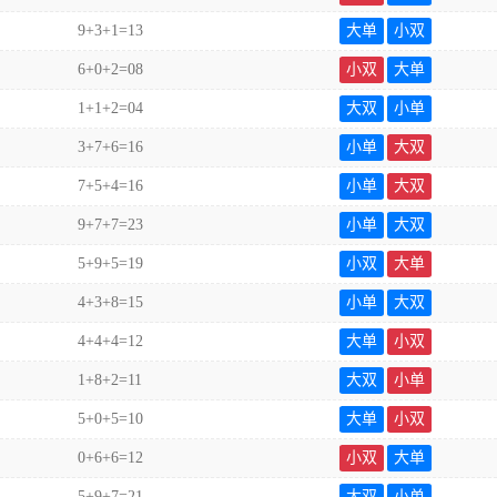
9+3+1=13
大单
小双
6+0+2=08
小双
大单
1+1+2=04
大双
小单
3+7+6=16
小单
大双
7+5+4=16
小单
大双
9+7+7=23
小单
大双
5+9+5=19
小双
大单
4+3+8=15
小单
大双
4+4+4=12
大单
小双
1+8+2=11
大双
小单
5+0+5=10
大单
小双
0+6+6=12
小双
大单
5+9+7=21
大双
小单