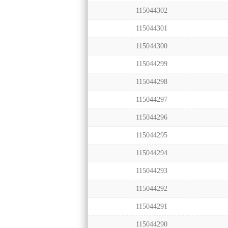
115044302
115044301
115044300
115044299
115044298
115044297
115044296
115044295
115044294
115044293
115044292
115044291
115044290