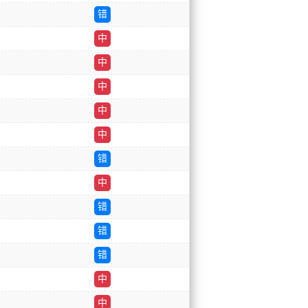
错
中
中
中
中
中
错
中
错
错
错
中
中