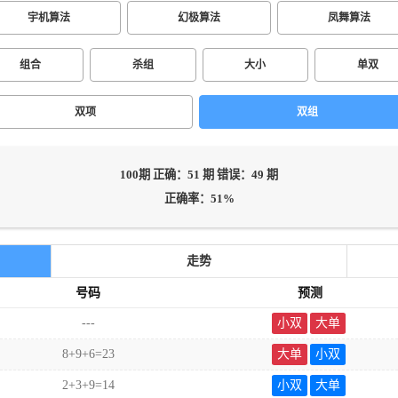
宇机算法
幻极算法
凤舞算法
组合
杀组
大小
单双
双项
双组
100期 正确：51 期 错误：49 期
正确率：51%
走势
号码
预测
---
小双
大单
8+9+6=23
大单
小双
2+3+9=14
小双
大单