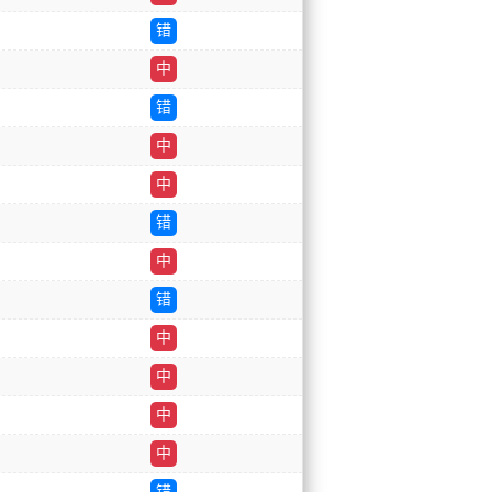
错
中
错
中
中
错
中
错
中
中
中
中
错