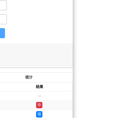
统计
结果
---
中
错