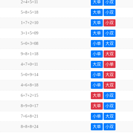
2+4+5=11
大单
小双
5+8+5=18
大单
小双
1+7+2=10
大单
小双
3+1+5=09
大单
小双
5+0+3=08
小单
大双
9+8+1=18
小单
大双
4+7+0=11
大双
小单
5+0+9=14
小单
大双
4+6+8=18
小单
大双
6+7+2=15
大单
小双
8+9+0=17
大单
小双
7+6+8=21
小单
大双
8+8+8=24
大单
小双