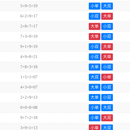
5+9+5=19
小单
大双
6+2+9=17
小双
大单
2+8+7=17
大单
小双
7+3+9=19
大单
小双
9+1+9=19
小双
大单
4+9+8=21
小双
大单
7+8+3=18
大单
小双
1+5+1=07
大双
小单
4+3+0=07
大单
小双
2+2+9=13
大单
小双
0+0+8=08
小单
大双
9+7+2=18
小单
大双
3+9+1=13
小单
大双