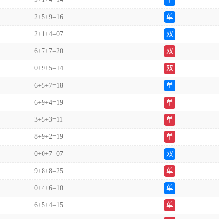
2+5+9=16
单
2+1+4=07
双
6+7+7=20
双
0+9+5=14
双
6+5+7=18
单
6+9+4=19
单
3+5+3=11
单
8+9+2=19
单
0+0+7=07
双
9+8+8=25
单
0+4+6=10
单
6+5+4=15
单