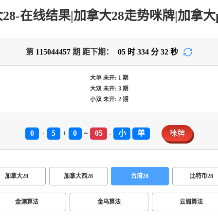
第
115044457
期 距下期：
05
时
334
分
32
秒
大单
未开:
1
期
大双
未开:
3
期
小双
未开:
2
期
0
+
5
+
0
=
05
-
小
单
咪牌
加拿大28
加拿大西28
台湾28
比特币28
金测算法
金乌算法
云阁算法