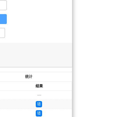
统计
结果
---
错
错