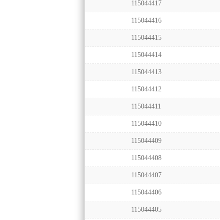
115044417
115044416
115044415
115044414
115044413
115044412
115044411
115044410
115044409
115044408
115044407
115044406
115044405