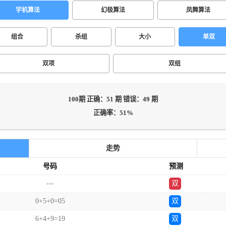
宇机算法
幻极算法
凤舞算法
组合
杀组
大小
单双
双项
双组
100期 正确：51 期 错误：49 期
正确率：51%
走势
号码
预测
---
双
0+5+0=05
双
6+4+9=19
双