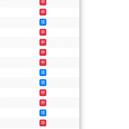
中
中
错
中
中
中
中
错
错
中
中
错
中