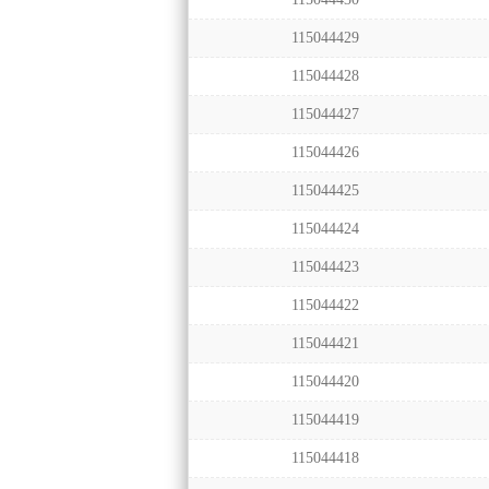
115044429
115044428
115044427
115044426
115044425
115044424
115044423
115044422
115044421
115044420
115044419
115044418