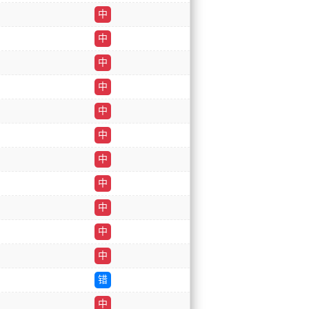
中
中
中
中
中
中
中
中
中
中
中
错
中