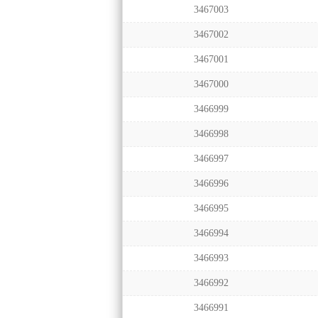
3467003
3467002
3467001
3467000
3466999
3466998
3466997
3466996
3466995
3466994
3466993
3466992
3466991