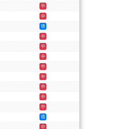
中
中
错
中
中
中
中
中
中
中
中
错
中