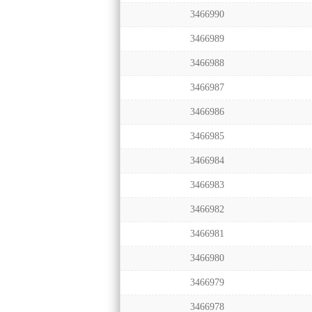
3466990
3466989
3466988
3466987
3466986
3466985
3466984
3466983
3466982
3466981
3466980
3466979
3466978