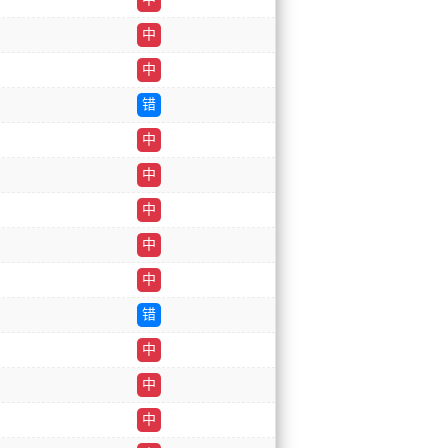
中
中
错
中
中
中
中
中
错
中
中
中