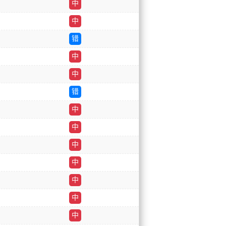
中
中
错
中
中
错
中
中
中
中
中
中
中