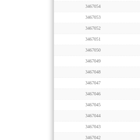
3467054
3467053
3467052
3467051
3467050
3467049
3467048
3467047
3467046
3467045
3467044
3467043
3467042