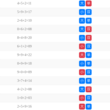
4+5+2=11
大
单
5+9+3=17
小
双
2+6+2=10
大
单
0+6+2=08
大
双
8+4+8=20
小
双
6+1+2=09
小
双
9+9+4=22
大
单
0+9+9=18
小
单
9+0+0=09
小
双
3+7+4=14
小
单
4+2+2=08
大
双
1+0+2=03
小
双
2+5+9=16
大
单